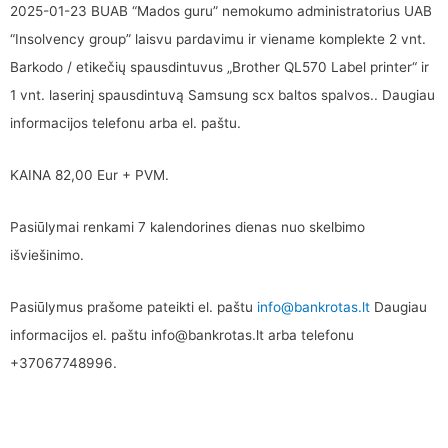
2025-01-23 BUAB “Mados guru” nemokumo administratorius UAB
“Insolvency group” laisvu pardavimu ir viename komplekte 2 vnt.
Barkodo / etikečių spausdintuvus „Brother QL570 Label printer“ ir
1 vnt. laserinį spausdintuvą Samsung scx baltos spalvos.. Daugiau
informacijos telefonu arba el. paštu.
KAINA 82,00 Eur + PVM.
Pasiūlymai renkami 7 kalendorines dienas nuo skelbimo
išviešinimo.
Pasiūlymus prašome pateikti el. paštu
info@bankrotas.lt
Daugiau
informacijos el. paštu info@bankrotas.lt arba telefonu
+37067748996.