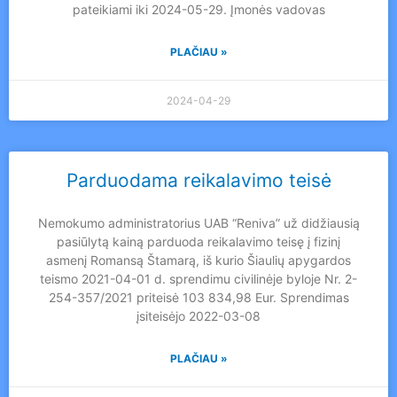
pateikiami iki 2024-05-29. Įmonės vadovas
PLAČIAU »
2024-04-29
Parduodama reikalavimo teisė
Nemokumo administratorius UAB “Reniva” už didžiausią
pasiūlytą kainą parduoda reikalavimo teisę į fizinį
asmenį Romansą Štamarą, iš kurio Šiaulių apygardos
teismo 2021-04-01 d. sprendimu civilinėje byloje Nr. 2-
254-357/2021 priteisė 103 834,98 Eur. Sprendimas
įsiteisėjo 2022-03-08
PLAČIAU »