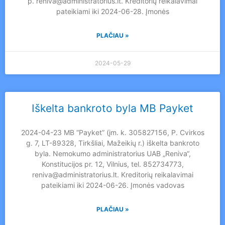
p. reniva@administratorius.lt. Kreditorių reikalavimai
pateikiami iki 2024-06-28. Įmonės
PLAČIAU »
2024-05-29
Iškelta bankroto byla MB Payket
2024-04-23 MB “Payket” (įm. k. 305827156, P. Cvirkos
g. 7, LT-89328, Tirkšliai, Mažeikių r.) iškelta bankroto
byla. Nemokumo administratorius UAB „Reniva“,
Konstitucijos pr. 12, Vilnius, tel. 852734773,
reniva@administratorius.lt. Kreditorių reikalavimai
pateikiami iki 2024-06-26. Įmonės vadovas
PLAČIAU »