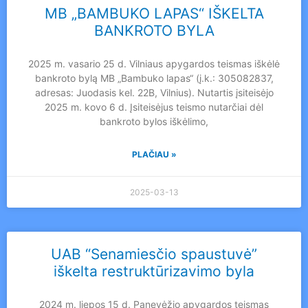
MB „BAMBUKO LAPAS“ IŠKELTA
BANKROTO BYLA
2025 m. vasario 25 d. Vilniaus apygardos teismas iškėlė
bankroto bylą MB „Bambuko lapas“ (į.k.: 305082837,
adresas: Juodasis kel. 22B, Vilnius). Nutartis įsiteisėjo
2025 m. kovo 6 d. Įsiteisėjus teismo nutarčiai dėl
bankroto bylos iškėlimo,
PLAČIAU »
2025-03-13
UAB “Senamiesčio spaustuvė”
iškelta restruktūrizavimo byla
2024 m. liepos 15 d. Panevėžio apygardos teismas