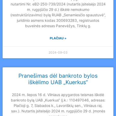
nutartimi Nr. eB2-250-739/2024 (nutartis įsiteisėjo 2024
m. rugpjūčio 29 d.) iškėlė nemokumo
(restruktūrizavimo) bylą RUAB „Senamiesčio spaustuvė“,
juridinio asmens kodas 300693283, registruotos
buveinės adresas Panevėžys, Tinklų g.
PLAČIAU »
2024-09-03
Pranešimas dėl bankroto bylos
iškėlimo UAB „Kuerkus“
2024 m. liepos 16 d. Vilniaus apygardos teismas iškėlė
bankroto bylą UAB „Kuerkus“ (į.k.: 110497046, adresas:
Plačioji g. 7, Slabados k., Lavoriškių sen., Vilniaus raj.
sav.). Nutartis įsiteisėjo 2024 m. rugpjūčio 29 d. Įmonės