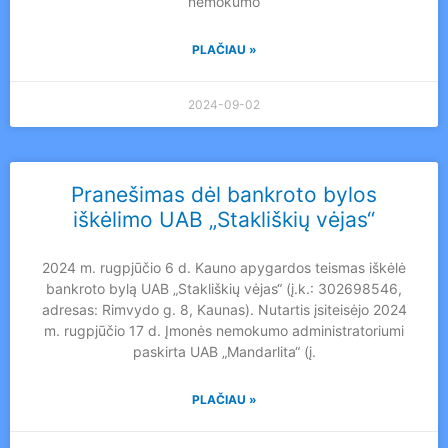
nemokumo
PLAČIAU »
2024-09-02
Pranešimas dėl bankroto bylos
iškėlimo UAB „Stakliškių vėjas“
2024 m. rugpjūčio 6 d. Kauno apygardos teismas iškėlė
bankroto bylą UAB „Stakliškių vėjas“ (į.k.: 302698546,
adresas: Rimvydo g. 8, Kaunas). Nutartis įsiteisėjo 2024
m. rugpjūčio 17 d. Įmonės nemokumo administratoriumi
paskirta UAB „Mandarlita“ (į.
PLAČIAU »