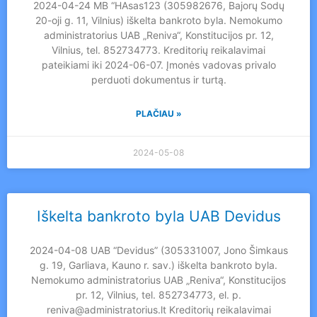
2024-04-24 MB “HAsas123 (305982676, Bajorų Sodų
20-oji g. 11, Vilnius) iškelta bankroto byla. Nemokumo
administratorius UAB „Reniva“, Konstitucijos pr. 12,
Vilnius, tel. 852734773. Kreditorių reikalavimai
pateikiami iki 2024-06-07. Įmonės vadovas privalo
perduoti dokumentus ir turtą.
PLAČIAU »
2024-05-08
Iškelta bankroto byla UAB Devidus
2024-04-08 UAB “Devidus” (305331007, Jono Šimkaus
g. 19, Garliava, Kauno r. sav.) iškelta bankroto byla.
Nemokumo administratorius UAB „Reniva“, Konstitucijos
pr. 12, Vilnius, tel. 852734773, el. p.
reniva@administratorius.lt Kreditorių reikalavimai