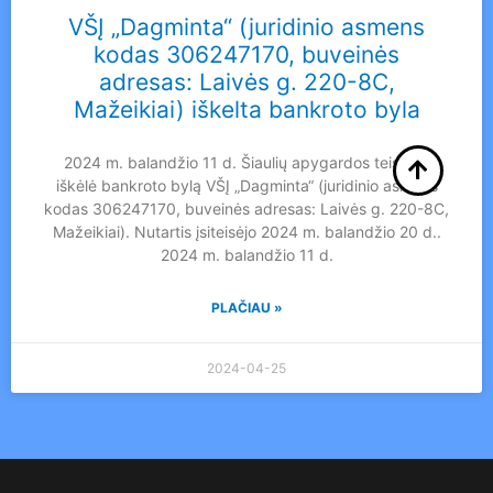
VŠĮ „Dagminta“ (juridinio asmens
kodas 306247170, buveinės
adresas: Laivės g. 220-8C,
Mažeikiai) iškelta bankroto byla
2024 m. balandžio 11 d. Šiaulių apygardos teismas
iškėlė bankroto bylą VŠĮ „Dagminta“ (juridinio asmens
kodas 306247170, buveinės adresas: Laivės g. 220-8C,
Mažeikiai). Nutartis įsiteisėjo 2024 m. balandžio 20 d..
2024 m. balandžio 11 d.
PLAČIAU »
2024-04-25