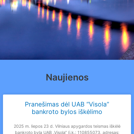
Naujienos
Pranešimas dėl UAB “Visola”
bankroto bylos iškėlimo
2025 m. liepos 23 d. Vilniaus apygardos teismas iškėlė
bankroto bylą UAB „Visola“ (į.k.: 110855073, adresas: