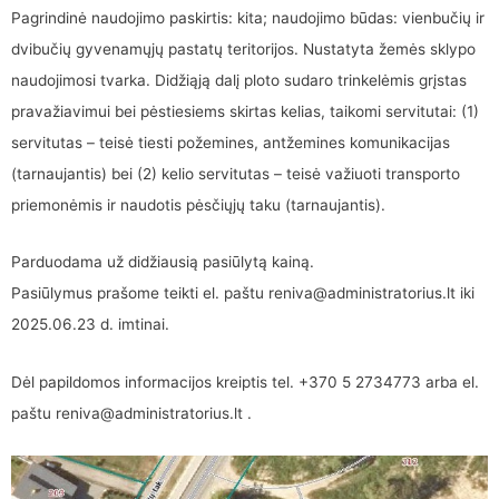
Pagrindinė naudojimo paskirtis: kita; naudojimo būdas: vienbučių ir
dvibučių gyvenamųjų pastatų teritorijos. Nustatyta žemės sklypo
naudojimosi tvarka. Didžiąją dalį ploto sudaro trinkelėmis grįstas
pravažiavimui bei pėstiesiems skirtas kelias, taikomi servitutai: (1)
servitutas – teisė tiesti požemines, antžemines komunikacijas
(tarnaujantis) bei (2) kelio servitutas – teisė važiuoti transporto
priemonėmis ir naudotis pėsčiųjų taku (tarnaujantis).
Parduodama už didžiausią pasiūlytą kainą.
Pasiūlymus prašome teikti el. paštu reniva@administratorius.lt iki
2025.06.23 d. imtinai.
Dėl papildomos informacijos kreiptis tel. +370 5 2734773 arba el.
paštu reniva@administratorius.lt .